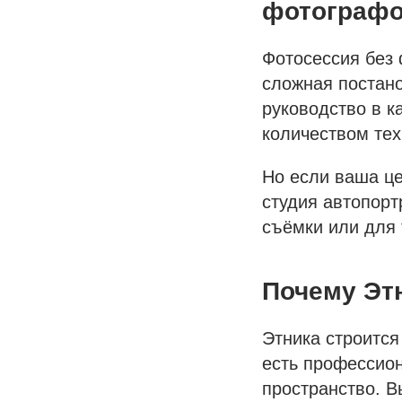
фотограф
Фотосессия без 
сложная постан
руководство в к
количеством те
Но если ваша це
студия автопорт
съёмки или для 
Почему Эт
Этника строится
есть профессион
пространство. В