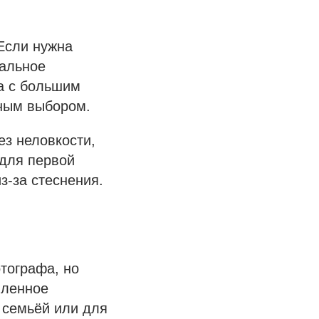
Если нужна
нальное
а с большим
ьным выбором.
ез неловкости,
 для первой
з-за стеснения.
отографа, но
вленное
 семьёй или для