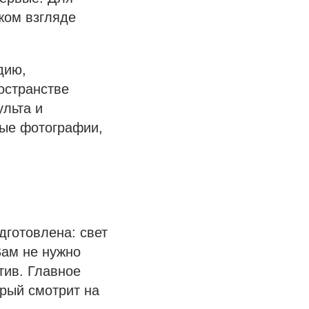
ужом взгляде
дию,
остранстве
ульта и
вые фотографии,
дготовлена: свет
Вам не нужно
тив. Главное
орый смотрит на