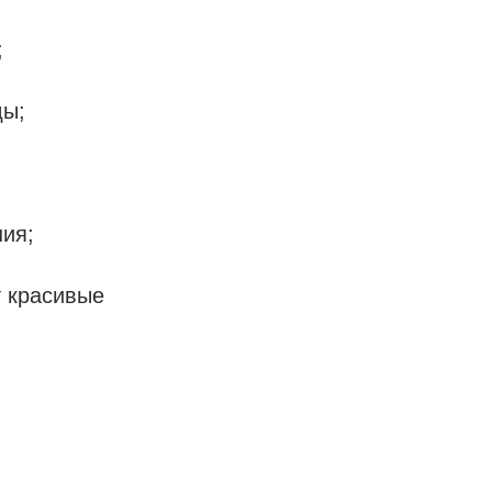
;
ды;
;
ния;
т красивые