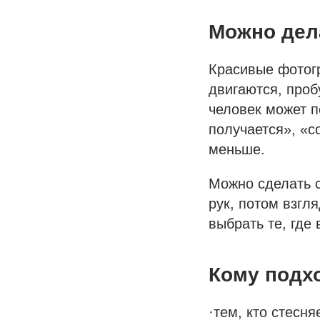
Можно дел
Красивые фотог
двигаются, проб
человек может п
получается», «с
меньше.
Можно сделать с
рук, потом взгл
выбрать те, где 
Кому подх
·тем, кто стесня