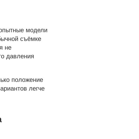
 опытные модели
обычной съёмке
я не
го давления
лько положение
вариантов легче
а