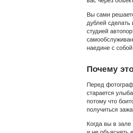
вас через объек
Вы сами решаете
дублей сделать 
студией автопор
самообслуживани
наедине с собой
Почему это
Перед фотограф
старается улыбат
потому что боит
получиться зажа
Когда вы в зале
и не объяснять 