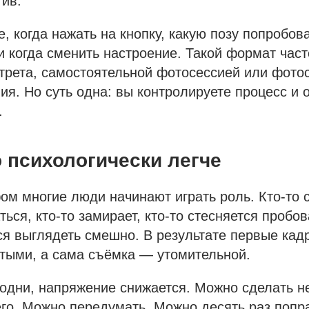
тив.
, когда нажать на кнопку, какую позу попробова
и когда сменить настроение. Такой формат час
трета, самостоятельной фотосессией или фото
я. Но суть одна: вы контролируете процесс и 
.
 психологически легче
ом многие люди начинают играть роль. Кто-то
ься, кто-то замирает, кто-то стесняется пробов
ся выглядеть смешно. В результате первые кад
тыми, а сама съёмка — утомительной.
 одни, напряжение снижается. Можно сделать н
его. Можно передумать. Можно десять раз попр