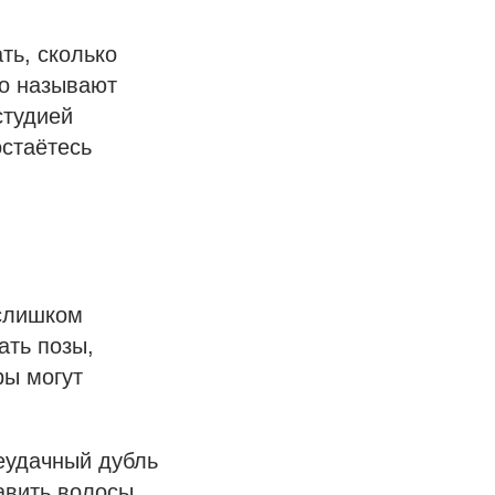
ть, сколько
то называют
студией
остаётесь
 слишком
ать позы,
ры могут
еудачный дубль
авить волосы.